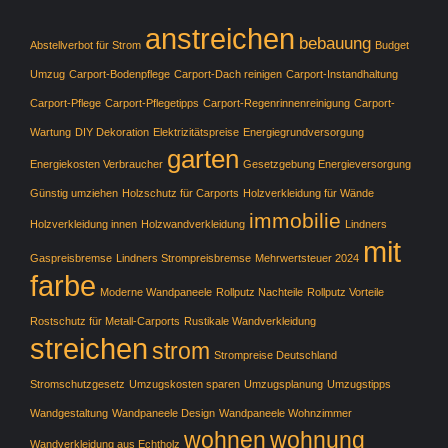
anstreichen
bebauung
Abstellverbot für Strom
Budget
Umzug
Carport-Bodenpflege
Carport-Dach reinigen
Carport-Instandhaltung
Carport-Pflege
Carport-Pflegetipps
Carport-Regenrinnenreinigung
Carport-
Wartung
DIY Dekoration
Elektrizitätspreise
Energiegrundversorgung
garten
Energiekosten Verbraucher
Gesetzgebung Energieversorgung
Günstig umziehen
Holzschutz für Carports
Holzverkleidung für Wände
immobilie
Holzverkleidung innen
Holzwandverkleidung
Lindners
mit
Gaspreisbremse
Lindners Strompreisbremse
Mehrwertsteuer 2024
farbe
Moderne Wandpaneele
Rollputz Nachteile
Rollputz Vorteile
Rostschutz für Metall-Carports
Rustikale Wandverkleidung
streichen
strom
Strompreise Deutschland
Stromschutzgesetz
Umzugskosten sparen
Umzugsplanung
Umzugstipps
Wandgestaltung
Wandpaneele Design
Wandpaneele Wohnzimmer
wohnen
wohnung
Wandverkleidung aus Echtholz