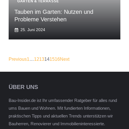
GARTEN & TERRASSE
Tauben im Garten: Nutzen und
Probleme Verstehen
25. Juni 2024
Previous
1
…
12
13
14
15
16
Next
ÜBER UNS
Bau-Insider.de ist Ihr umfassender Ratgeber für alles rund
ums Bauen und Wohnen. Mit fundierten Informationen,
praktischen Tipps und aktuellen Trends unterstützen wir
Bauherren, Renovierer und Immobilieninteressierte.