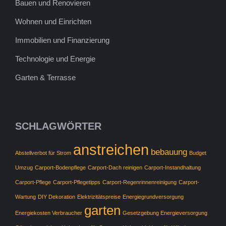
Bauen und Renovieren
Wohnen und Einrichten
Immobilien und Finanzierung
Technologie und Energie
Garten & Terrasse
SCHLAGWÖRTER
anstreichen
bebauung
Abstellverbot für Strom
Budget
Umzug
Carport-Bodenpflege
Carport-Dach reinigen
Carport-Instandhaltung
Carport-Pflege
Carport-Pflegetipps
Carport-Regenrinnenreinigung
Carport-
Wartung
DIY Dekoration
Elektrizitätspreise
Energiegrundversorgung
garten
Energiekosten Verbraucher
Gesetzgebung Energieversorgung