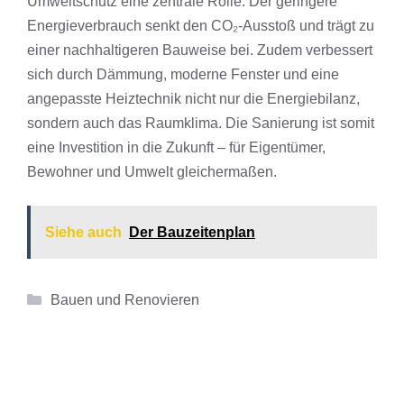
Umweltschutz eine zentrale Rolle: Der geringere
Energieverbrauch senkt den CO₂-Ausstoß und trägt zu
einer nachhaltigeren Bauweise bei. Zudem verbessert
sich durch Dämmung, moderne Fenster und eine
angepasste Heiztechnik nicht nur die Energiebilanz,
sondern auch das Raumklima. Die Sanierung ist somit
eine Investition in die Zukunft – für Eigentümer,
Bewohner und Umwelt gleichermaßen.
Siehe auch
Der Bauzeitenplan
Kategorien
Bauen und Renovieren