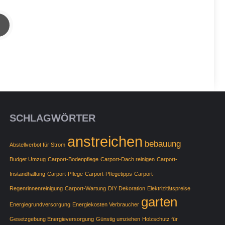
SCHLAGWÖRTER
anstreichen
bebauung
Abstellverbot für Strom
Budget Umzug
Carport-Bodenpflege
Carport-Dach reinigen
Carport-
Instandhaltung
Carport-Pflege
Carport-Pflegetipps
Carport-
Regenrinnenreinigung
Carport-Wartung
DIY Dekoration
Elektrizitätspreise
garten
Energiegrundversorgung
Energiekosten Verbraucher
Gesetzgebung Energieversorgung
Günstig umziehen
Holzschutz für