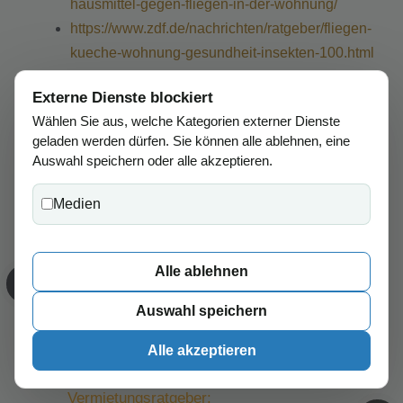
hausmittel-gegen-fliegen-in-der-wohnung/
https://www.zdf.de/nachrichten/ratgeber/fliegen-
kueche-wohnung-gesundheit-insekten-100.html
Externe Dienste blockiert
Kategorien
Wohnen und Einrichten
Wählen Sie aus, welche Kategorien externer Dienste
Schlagwörter
wohnung
geladen werden dürfen. Sie können alle ablehnen, eine
Auswahl speichern oder alle akzeptieren.
Medien
Kopfläuse bekämpfen
Alle ablehnen
– Tipps für Ihre
Wohnung
Auswahl speichern
Alle akzeptieren
Vermietungsratgeber: