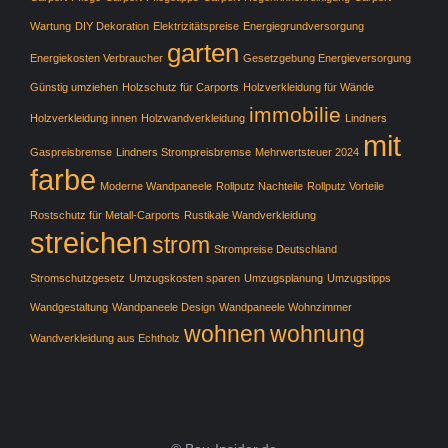
Wartung
DIY Dekoration
Elektrizitätspreise
Energiegrundversorgung
garten
Energiekosten Verbraucher
Gesetzgebung Energieversorgung
Günstig umziehen
Holzschutz für Carports
Holzverkleidung für Wände
immobilie
Holzverkleidung innen
Holzwandverkleidung
Lindners
mit
Gaspreisbremse
Lindners Strompreisbremse
Mehrwertsteuer 2024
farbe
Moderne Wandpaneele
Rollputz Nachteile
Rollputz Vorteile
Rostschutz für Metall-Carports
Rustikale Wandverkleidung
streichen
strom
Strompreise Deutschland
Stromschutzgesetz
Umzugskosten sparen
Umzugsplanung
Umzugstipps
Wandgestaltung
Wandpaneele Design
Wandpaneele Wohnzimmer
wohnen
wohnung
Wandverkleidung aus Echtholz