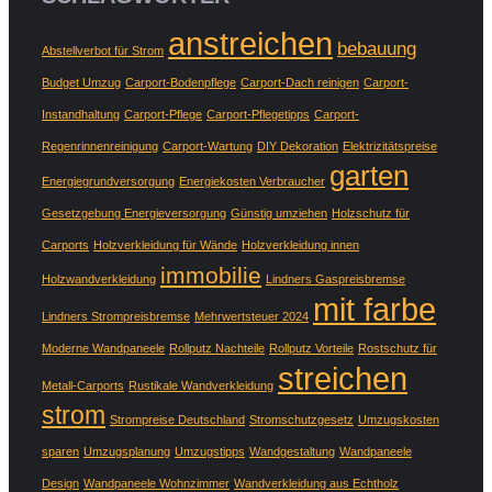
anstreichen
bebauung
Abstellverbot für Strom
Budget Umzug
Carport-Bodenpflege
Carport-Dach reinigen
Carport-
Instandhaltung
Carport-Pflege
Carport-Pflegetipps
Carport-
Regenrinnenreinigung
Carport-Wartung
DIY Dekoration
Elektrizitätspreise
garten
Energiegrundversorgung
Energiekosten Verbraucher
Gesetzgebung Energieversorgung
Günstig umziehen
Holzschutz für
Carports
Holzverkleidung für Wände
Holzverkleidung innen
immobilie
Holzwandverkleidung
Lindners Gaspreisbremse
mit farbe
Lindners Strompreisbremse
Mehrwertsteuer 2024
Moderne Wandpaneele
Rollputz Nachteile
Rollputz Vorteile
Rostschutz für
streichen
Metall-Carports
Rustikale Wandverkleidung
strom
Strompreise Deutschland
Stromschutzgesetz
Umzugskosten
sparen
Umzugsplanung
Umzugstipps
Wandgestaltung
Wandpaneele
Design
Wandpaneele Wohnzimmer
Wandverkleidung aus Echtholz