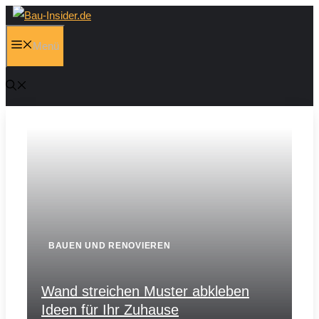
Zum
Inhalt
Menü
springen
BAUEN UND RENOVIEREN
Wand streichen Muster abkleben
Ideen für Ihr Zuhause