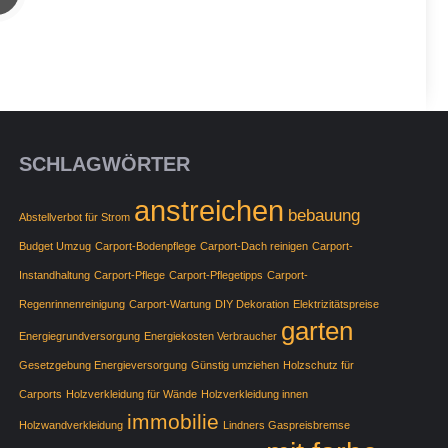
SCHLAGWÖRTER
anstreichen
bebauung
Abstellverbot für Strom
Budget Umzug
Carport-Bodenpflege
Carport-Dach reinigen
Carport-
Instandhaltung
Carport-Pflege
Carport-Pflegetipps
Carport-
Regenrinnenreinigung
Carport-Wartung
DIY Dekoration
Elektrizitätspreise
garten
Energiegrundversorgung
Energiekosten Verbraucher
Gesetzgebung Energieversorgung
Günstig umziehen
Holzschutz für
Carports
Holzverkleidung für Wände
Holzverkleidung innen
immobilie
Holzwandverkleidung
Lindners Gaspreisbremse