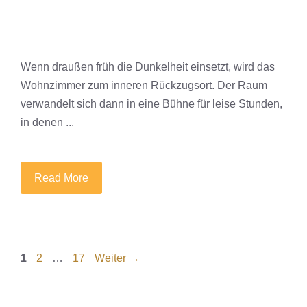
Wenn draußen früh die Dunkelheit einsetzt, wird das
Wohnzimmer zum inneren Rückzugsort. Der Raum
verwandelt sich dann in eine Bühne für leise Stunden,
in denen ...
Read More
Seite
Seite
Seite
1
2
…
17
Weiter
→