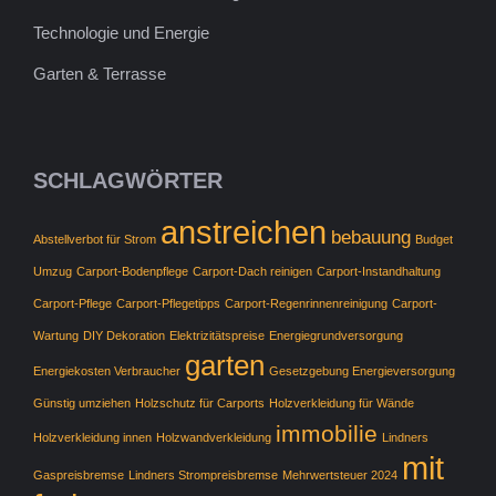
Technologie und Energie
Garten & Terrasse
SCHLAGWÖRTER
anstreichen
bebauung
Abstellverbot für Strom
Budget
Umzug
Carport-Bodenpflege
Carport-Dach reinigen
Carport-Instandhaltung
Carport-Pflege
Carport-Pflegetipps
Carport-Regenrinnenreinigung
Carport-
Wartung
DIY Dekoration
Elektrizitätspreise
Energiegrundversorgung
garten
Energiekosten Verbraucher
Gesetzgebung Energieversorgung
Günstig umziehen
Holzschutz für Carports
Holzverkleidung für Wände
immobilie
Holzverkleidung innen
Holzwandverkleidung
Lindners
mit
Gaspreisbremse
Lindners Strompreisbremse
Mehrwertsteuer 2024