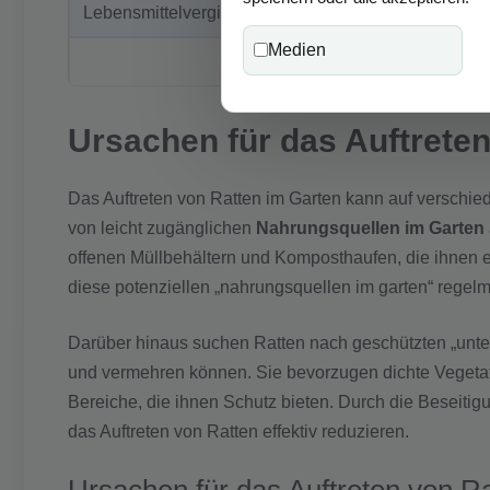
Lebensmittelvergiftung
Hantavirus-Infektion
Medien
Tollwut
Ursachen für das Auftrete
Das Auftreten von Ratten im Garten kann auf verschi
von leicht zugänglichen
Nahrungsquellen im Garten
offenen Müllbehältern und Komposthaufen, die ihnen ei
diese potenziellen „nahrungsquellen im garten“ regel
Darüber hinaus suchen Ratten nach geschützten „unter
und vermehren können. Sie bevorzugen dichte Vegeta
Bereiche, die ihnen Schutz bieten. Durch die Beseitig
das Auftreten von Ratten effektiv reduzieren.