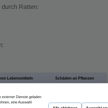
 durch Ratten:
n:
von Lebensmitteln
Schäden an Pflanzen
Wurzelschäden
n externer Dienste geladen
Gefährdung der Vermehrung
lehnen, eine Auswahl