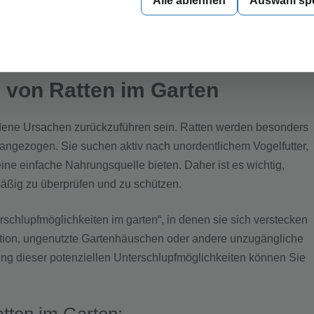
Alle ablehnen
Auswahl sp
en
n von Ratten im Garten
edene Ursachen zurückzuführen sein. Ratten werden besonders
angezogen. Sie suchen aktiv nach unordentlichem Vogelfutter,
ne einfache Nahrungsquelle bieten. Daher ist es wichtig,
mäßig zu überprüfen und zu schützen.
schlupfmöglichkeiten im garten“, in denen sie sich verstecken
tion, ungenutzte Gartenhäuschen oder andere unzugängliche
ung dieser potenziellen Unterschlupfmöglichkeiten können Sie