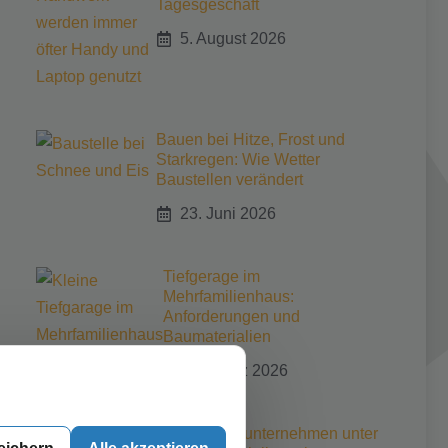
Tagesgeschäft
5. August 2026
Bauen bei Hitze, Frost und
Starkregen: Wie Wetter
Baustellen verändert
23. Juni 2026
Tiefgerage im
Mehrfamilienhaus:
Anforderungen und
Baumaterialien
30. März 2026
Kleine Bauunternehmen unter