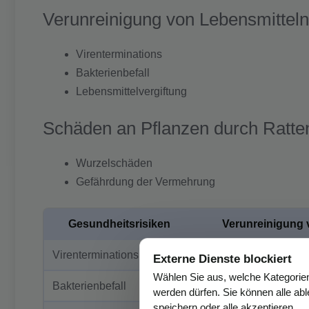
Verunreinigung von Lebensmitteln
Virenterminations
Bakterienbefall
Lebensmittelvergiftung
Schäden an Pflanzen durch Ratte
Wurzelschäden
Gefährdung der Vermehrung
Gesundheitsrisiken
Verunreinigung 
Virenterminations
Salmonellose
Externe Dienste blockiert
Wählen Sie aus, welche Kategorie
Bakterienbefall
Leptospirose
werden dürfen. Sie können alle ab
speichern oder alle akzeptieren.