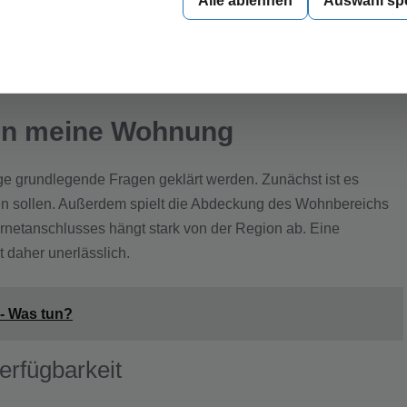
Alle ablehnen
Auswahl sp
, die Auswahl sollte auf den individuellen Bedürfnissen und
liche Internetnutzung zu gewährleisten.
 in meine Wohnung
ige grundlegende Fragen geklärt werden. Zunächst ist es
den sollen. Außerdem spielt die Abdeckung des Wohnbereichs
ernetanschlusses hängt stark von der Region ab. Eine
 daher unerlässlich.
- Was tun?
erfügbarkeit