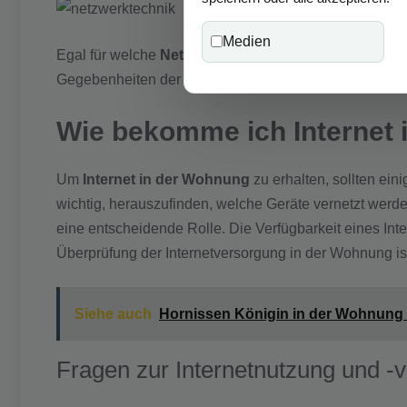
Medien
Egal für welche
Netzwerktechnik
man sich entscheidet
Gegebenheiten der Wohnung basieren, um die bestmög
Wie bekomme ich Internet
Um
Internet in der Wohnung
zu erhalten, sollten ein
wichtig, herauszufinden, welche Geräte vernetzt wer
eine entscheidende Rolle. Die Verfügbarkeit eines Int
Überprüfung der Internetversorgung in der Wohnung ist
Siehe auch
Hornissen Königin in der Wohnung 
Fragen zur Internetnutzung und -v