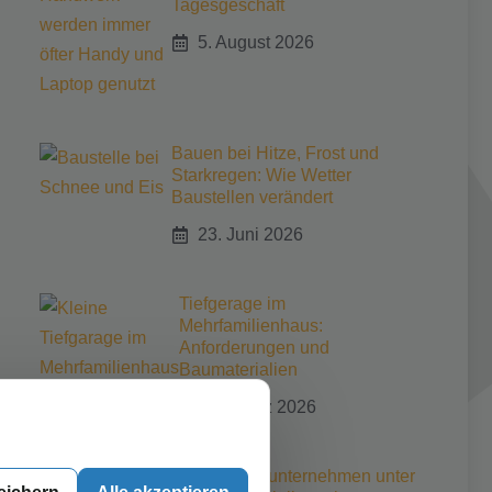
Tagesgeschäft
5. August 2026
Bauen bei Hitze, Frost und
Starkregen: Wie Wetter
Baustellen verändert
23. Juni 2026
Tiefgerage im
Mehrfamilienhaus:
Anforderungen und
Baumaterialien
30. März 2026
Kleine Bauunternehmen unter